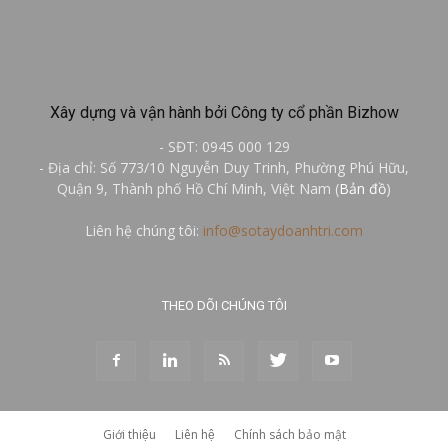
Xây dựng và vận hành bởi Công ty cổ phần Bizhow
- SĐT: 0945 000 129
- Địa chỉ: Số 773/10 Nguyễn Duy Trinh, Phường Phú Hữu,
Quận 9, Thành phố Hồ Chí Minh, Việt Nam (
Bản đồ
)
Liên hệ chúng tôi:
info@sotaydoanhtri.com
THEO DÕI CHÚNG TÔI
Giới thiệu
Liên hệ
Chính sách bảo mật