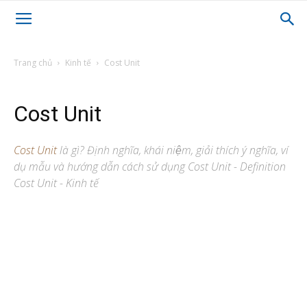
Trang chủ
Kinh tế
Cost Unit
Cost Unit
Cost Unit
là gì? Định nghĩa, khái niệm, giải thích ý nghĩa, ví
dụ mẫu và hướng dẫn cách sử dụng Cost Unit - Definition
Cost Unit - Kinh tế