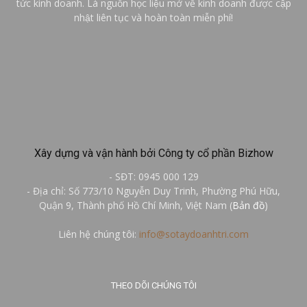
tức kinh doanh. Là nguồn học liệu mở về kinh doanh được cập
nhật liên tục và hoàn toàn miễn phí!
Xây dựng và vận hành bởi Công ty cổ phần Bizhow
- SĐT: 0945 000 129
- Địa chỉ: Số 773/10 Nguyễn Duy Trinh, Phường Phú Hữu,
Quận 9, Thành phố Hồ Chí Minh, Việt Nam (
Bản đồ
)
Liên hệ chúng tôi:
info@sotaydoanhtri.com
THEO DÕI CHÚNG TÔI