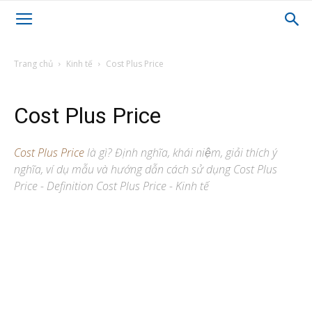
Trang chủ
Kinh tế
Cost Plus Price
Cost Plus Price
Cost Plus Price
là gì? Định nghĩa, khái niệm, giải thích ý
nghĩa, ví dụ mẫu và hướng dẫn cách sử dụng Cost Plus
Price - Definition Cost Plus Price - Kinh tế