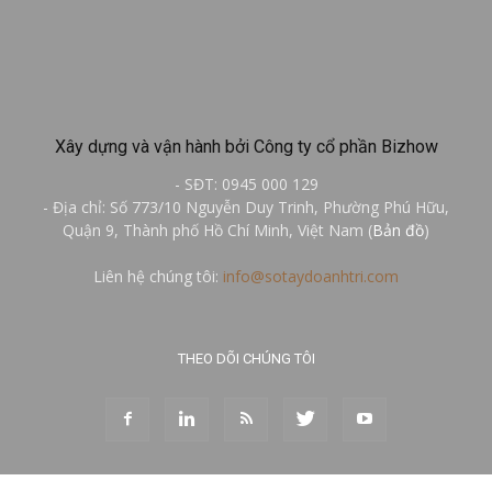
Xây dựng và vận hành bởi Công ty cổ phần Bizhow
- SĐT: 0945 000 129
- Địa chỉ: Số 773/10 Nguyễn Duy Trinh, Phường Phú Hữu,
Quận 9, Thành phố Hồ Chí Minh, Việt Nam (
Bản đồ
)
Liên hệ chúng tôi:
info@sotaydoanhtri.com
THEO DÕI CHÚNG TÔI