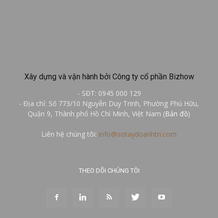
Xây dựng và vận hành bởi Công ty cổ phần Bizhow
- SĐT: 0945 000 129
- Địa chỉ: Số 773/10 Nguyễn Duy Trinh, Phường Phú Hữu,
Quận 9, Thành phố Hồ Chí Minh, Việt Nam (
Bản đồ
)
Liên hệ chúng tôi:
info@sotaydoanhtri.com
THEO DÕI CHÚNG TÔI