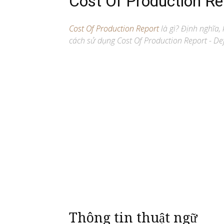
Cost Of Production Re
Cost Of Production Report
là gì? Định nghĩa, k
cách sử dụng Cost Of Production Report - Def
Thông tin thuật ngữ