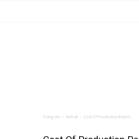
S
t
d
tr
Trang chủ
Kinh tế
Cost Of Production Report