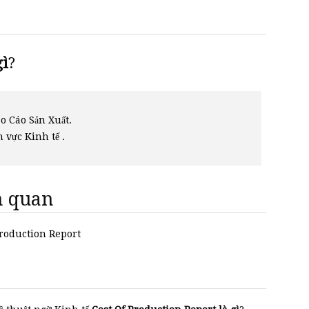
ì
?
o Cáo Sản Xuất.
h vực Kinh tế .
ên quan
 Production Report