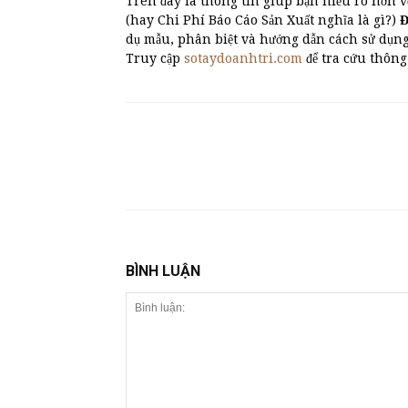
Trên đây là thông tin giúp bạn hiểu rõ hơn v
(hay Chi Phí Báo Cáo Sản Xuất nghĩa là gì?)
Đ
dụ mẫu, phân biệt và hướng dẫn cách sử dụn
Truy cập
sotaydoanhtri.com
để tra cứu thông
BÌNH LUẬN