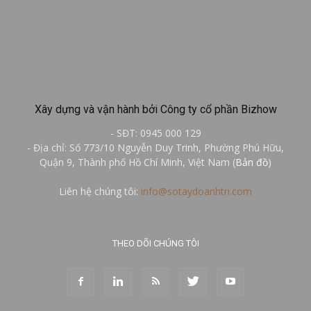
Xây dựng và vận hành bởi Công ty cổ phần Bizhow
- SĐT: 0945 000 129
- Địa chỉ: Số 773/10 Nguyễn Duy Trinh, Phường Phú Hữu,
Quận 9, Thành phố Hồ Chí Minh, Việt Nam (
Bản đồ
)
Liên hệ chúng tôi:
info@sotaydoanhtri.com
THEO DÕI CHÚNG TÔI