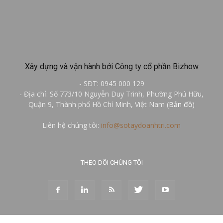
Xây dựng và vận hành bởi Công ty cổ phần Bizhow
- SĐT: 0945 000 129
- Địa chỉ: Số 773/10 Nguyễn Duy Trinh, Phường Phú Hữu,
Quận 9, Thành phố Hồ Chí Minh, Việt Nam (
Bản đồ
)
Liên hệ chúng tôi:
info@sotaydoanhtri.com
THEO DÕI CHÚNG TÔI