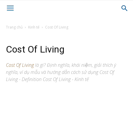
Trang chủ
Kinh tế
Cost Of Living
Cost Of Living
Cost Of Living
là gì? Định nghĩa, khái niệm, giải thích ý
nghĩa, ví dụ mẫu và hướng dẫn cách sử dụng Cost Of
Living - Definition Cost Of Living - Kinh tế