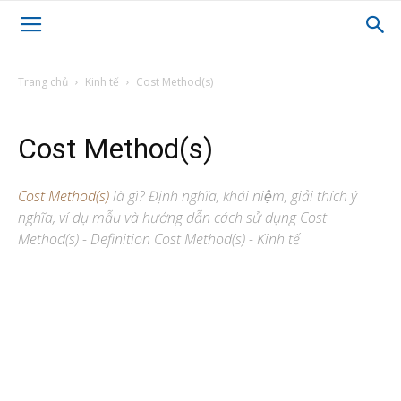
Trang chủ
Kinh tế
Cost Method(s)
Cost Method(s)
Cost Method(s)
là gì? Định nghĩa, khái niệm, giải thích ý
nghĩa, ví dụ mẫu và hướng dẫn cách sử dụng Cost
Method(s) - Definition Cost Method(s) - Kinh tế