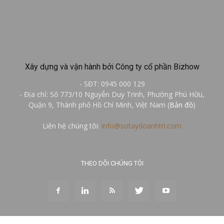
Xây dựng và vận hành bởi Công ty cổ phần Bizhow
- SĐT: 0945 000 129
- Địa chỉ: Số 773/10 Nguyễn Duy Trinh, Phường Phú Hữu,
Quận 9, Thành phố Hồ Chí Minh, Việt Nam (
Bản đồ
)
Liên hệ chúng tôi:
info@sotaydoanhtri.com
THEO DÕI CHÚNG TÔI