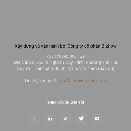
Xây dựng và vận hành bởi Công ty cổ phần Bizhow
- SĐT: 0945 000 129
- Địa chỉ: Số 773/10 Nguyễn Duy Trinh, Phường Phú Hữu,
Quận 9, Thành phố Hồ Chí Minh, Việt Nam (
Bản đồ
)
Liên hệ chúng tôi:
info@sotaydoanhtri.com
THEO DÕI CHÚNG TÔI