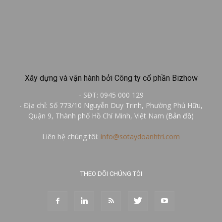
Xây dựng và vận hành bởi Công ty cổ phần Bizhow
- SĐT: 0945 000 129
- Địa chỉ: Số 773/10 Nguyễn Duy Trinh, Phường Phú Hữu,
Quận 9, Thành phố Hồ Chí Minh, Việt Nam (
Bản đồ
)
Liên hệ chúng tôi:
info@sotaydoanhtri.com
THEO DÕI CHÚNG TÔI