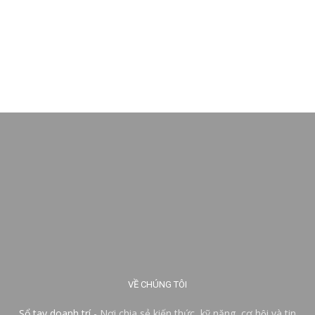
VỀ CHÚNG TÔI
Sổ tay doanh trí
- Nơi chia sẻ kiến thức, kỹ năng, cơ hội và tin