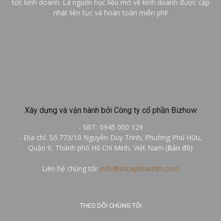
tức kinh doanh. Là nguồn học liệu mở về kinh doanh được cập
nhật liên tục và hoàn toàn miễn phí!
Xây dựng và vận hành bởi Công ty cổ phần Bizhow
- SĐT: 0945 000 129
- Địa chỉ: Số 773/10 Nguyễn Duy Trinh, Phường Phú Hữu,
Quận 9, Thành phố Hồ Chí Minh, Việt Nam (
Bản đồ
)
Liên hệ chúng tôi:
info@sotaydoanhtri.com
THEO DÕI CHÚNG TÔI