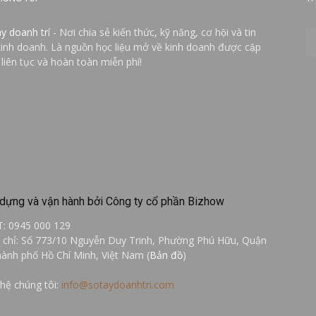
ay doanh trí
- Nơi chia sẻ kiến thức, kỹ năng, cơ hội và tin
kinh doanh. Là nguồn học liệu mở về kinh doanh được cập
 liên tục và hoàn toàn miễn phí!
dựng và vận hành bởi Công ty cổ phần Bizhow
T: 0945 000 129
a chỉ: Số 773/10 Nguyễn Duy Trinh, Phường Phú Hữu, Quận
hành phố Hồ Chí Minh, Việt Nam (
Bản đồ
)
 hệ chúng tôi:
info@sotaydoanhtri.com