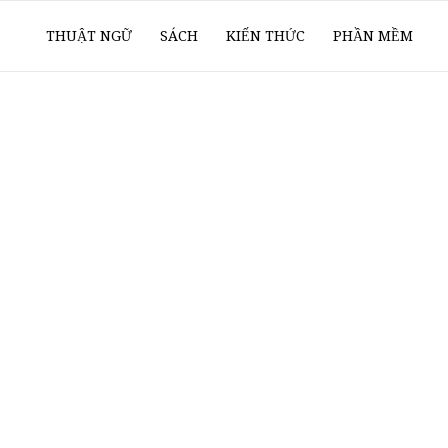
ổ
THUẬT NGỮ
SÁCH
KIẾN THỨC
PHẦN MỀM
ay
oanh
í