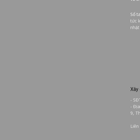
Sổ t
tức 
nhật
Xây 
- SĐ
- Đị
9, T
Liên