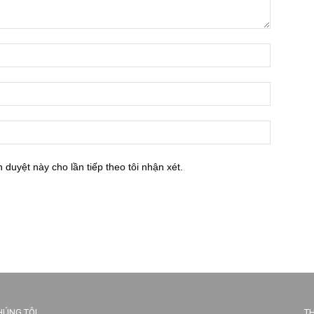
h duyệt này cho lần tiếp theo tôi nhận xét.
HÚNG TÔI
TH