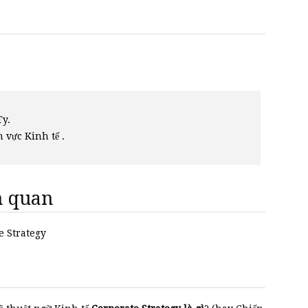
Ty.
h vực Kinh tế .
ên quan
e Strategy