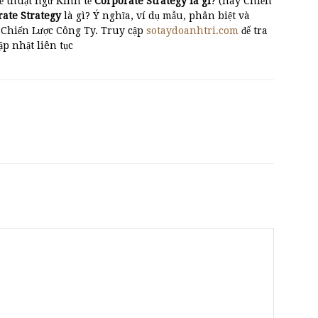
ề thuật ngữ Kinh tế
Corporate Strategy là gì
? (hay Chiến
rate Strategy
là gì? Ý nghĩa, ví dụ mẫu, phân biệt và
 Chiến Lược Công Ty. Truy cập
sotaydoanhtri.com
để tra
cập nhật liên tục