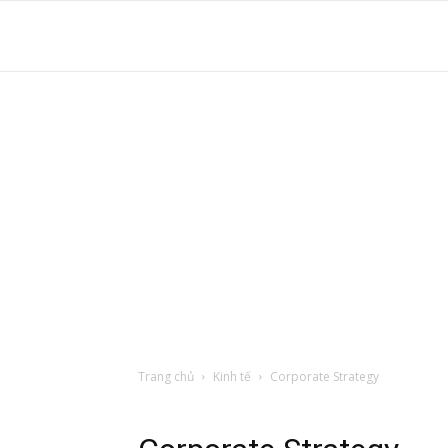
S
t
d
tr
Trang chủ
Kinh tế
Corporate Strategy