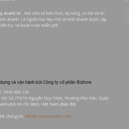
ay doanh trí
- Nơi chia sẻ kiến thức, kỹ năng, cơ hội và tin
kinh doanh. Là nguồn học liệu mở về kinh doanh được cập
 liên tục và hoàn toàn miễn phí!
dựng và vận hành bởi Công ty cổ phần Bizhow
T: 0945 000 129
a chỉ: Số 773/10 Nguyễn Duy Trinh, Phường Phú Hữu, Quận
hành phố Hồ Chí Minh, Việt Nam (
Bản đồ
)
 hệ chúng tôi:
info@sotaydoanhtri.com