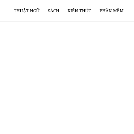
ổ
THUẬT NGỮ
SÁCH
KIẾN THỨC
PHẦN MỀM
ay
oanh
í