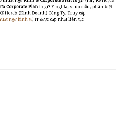
ề thuật ngữ Kinh tế
Corporate Plan là gì
? (hay Kế Hoạch
hĩa Corporate Plan
là gì? Ý nghĩa, ví dụ mẫu, phân biệt
 Kế Hoạch (Kinh Doanh) Công Ty. Truy cập
huật ngữ kinh tế
, IT được cập nhật liên tục