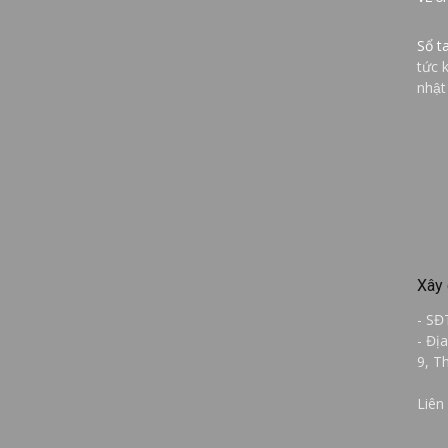
Sổ t
tức 
nhật
Xây 
- SĐ
- Đị
9, T
Liên