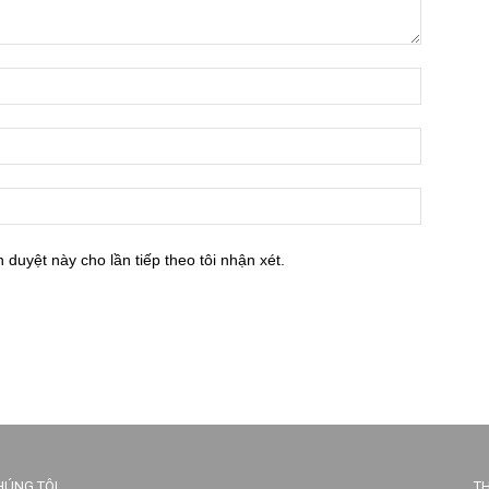
h duyệt này cho lần tiếp theo tôi nhận xét.
HÚNG TÔI
TH