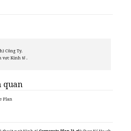
h) Công Ty.
h vực Kinh tế .
ên quan
te Plan