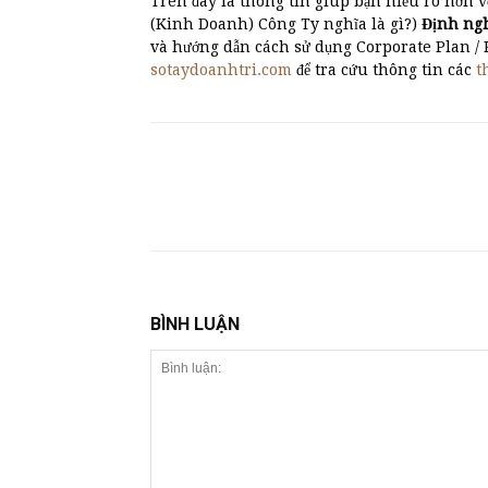
Trên đây là thông tin giúp bạn hiểu rõ hơn v
(Kinh Doanh) Công Ty nghĩa là gì?)
Định ng
và hướng dẫn cách sử dụng Corporate Plan /
sotaydoanhtri.com
để tra cứu thông tin các
t
BÌNH LUẬN