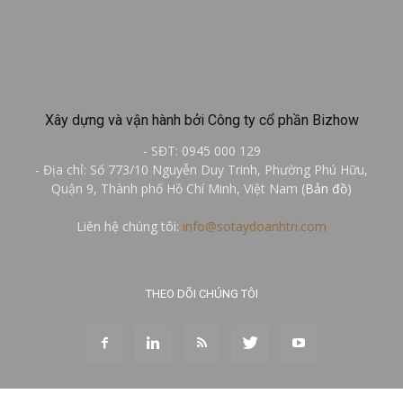
Xây dựng và vận hành bởi Công ty cổ phần Bizhow
- SĐT: 0945 000 129
- Địa chỉ: Số 773/10 Nguyễn Duy Trinh, Phường Phú Hữu,
Quận 9, Thành phố Hồ Chí Minh, Việt Nam (
Bản đồ
)
Liên hệ chúng tôi:
info@sotaydoanhtri.com
THEO DÕI CHÚNG TÔI