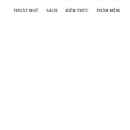
ổ
THUẬT NGỮ
SÁCH
KIẾN THỨC
PHẦN MỀM
ay
oanh
í