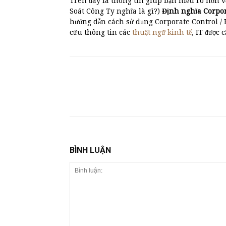
Trên đây là thông tin giúp bạn hiểu rõ hơn v
Soát Công Ty nghĩa là gì?)
Định nghĩa Corpo
hướng dẫn cách sử dụng Corporate Control / 
cứu thông tin các
thuật ngữ kinh tế
, IT được 
BÌNH LUẬN