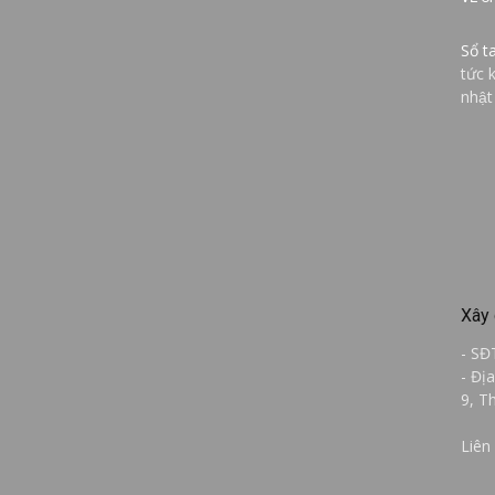
Sổ t
tức 
nhật
Xây 
- SĐ
- Đị
9, T
Liên