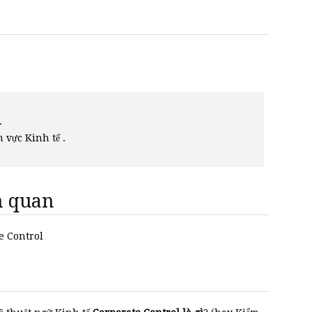
.
h vực Kinh tế .
ên quan
te Control