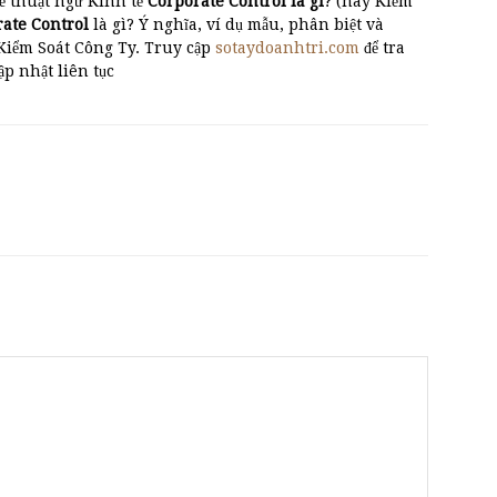
ề thuật ngữ Kinh tế
Corporate Control là gì
? (hay Kiểm
rate Control
là gì? Ý nghĩa, ví dụ mẫu, phân biệt và
Kiểm Soát Công Ty. Truy cập
sotaydoanhtri.com
để tra
cập nhật liên tục