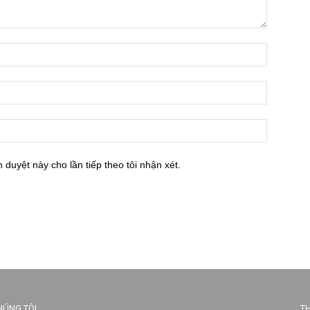
h duyệt này cho lần tiếp theo tôi nhận xét.
HÚNG TÔI
TH