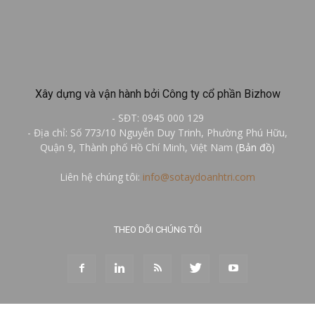
Xây dựng và vận hành bởi Công ty cổ phần Bizhow
- SĐT: 0945 000 129
- Địa chỉ: Số 773/10 Nguyễn Duy Trinh, Phường Phú Hữu,
Quận 9, Thành phố Hồ Chí Minh, Việt Nam (
Bản đồ
)
Liên hệ chúng tôi:
info@sotaydoanhtri.com
THEO DÕI CHÚNG TÔI