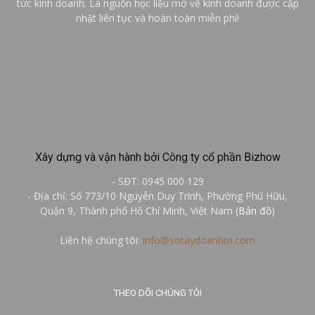
tức kinh doanh. Là nguồn học liệu mở về kinh doanh được cập
nhật liên tục và hoàn toàn miễn phí!
Xây dựng và vận hành bởi Công ty cổ phần Bizhow
- SĐT: 0945 000 129
- Địa chỉ: Số 773/10 Nguyễn Duy Trinh, Phường Phú Hữu,
Quận 9, Thành phố Hồ Chí Minh, Việt Nam (
Bản đồ
)
Liên hệ chúng tôi:
info@sotaydoanhtri.com
THEO DÕI CHÚNG TÔI