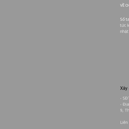
VỀ C
Sổ t
tức 
nhật
Xây 
- SĐ
- Đị
9, T
Liên