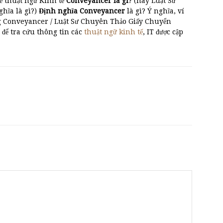
ề thuật ngữ Kinh tế
Conveyancer là gì
? (hay Luật Sư
̃a là gì?)
Định nghĩa Conveyancer
là gì? Ý nghĩa, ví
ng Conveyancer / Luật Sư Chuyên Thảo Giấy Chuyển
để tra cứu thông tin các
thuật ngữ kinh tế
, IT được cập