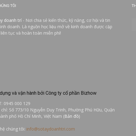
HÚNG TÔI
TH
ay doanh trí
- Nơi chia sẻ kiến thức, kỹ năng, cơ hội và tin
kinh doanh. Là nguồn học liệu mở về kinh doanh được cập
 liên tục và hoàn toàn miễn phí!
dựng và vận hành bởi Công ty cổ phần Bizhow
T: 0945 000 129
a chỉ: Số 773/10 Nguyễn Duy Trinh, Phường Phú Hữu, Quận
hành phố Hồ Chí Minh, Việt Nam (
Bản đồ
)
 hệ chúng tôi:
info@sotaydoanhtri.com