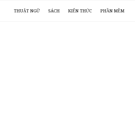
ổ
THUẬT NGỮ
SÁCH
KIẾN THỨC
PHẦN MỀM
ay
oanh
í