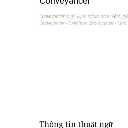
Conveyancer
Conveyancer
là gì? Định nghĩa, khái niệm, g
Conveyancer - Definition Conveyancer - Kinh 
Thông tin thuật ngữ