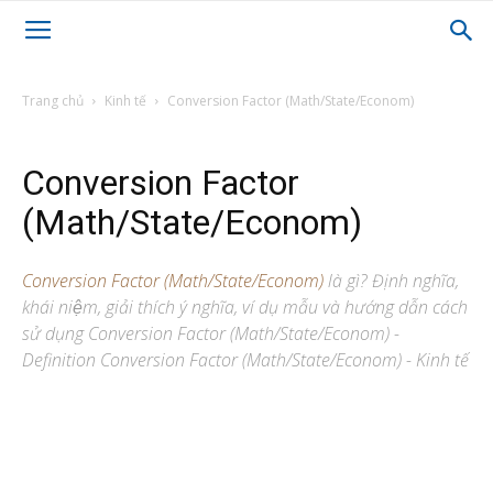
Trang chủ
Kinh tế
Conversion Factor (Math/State/Econom)
Conversion Factor
(Math/State/Econom)
Conversion Factor (Math/State/Econom)
là gì? Định nghĩa,
khái niệm, giải thích ý nghĩa, ví dụ mẫu và hướng dẫn cách
sử dụng Conversion Factor (Math/State/Econom) -
Definition Conversion Factor (Math/State/Econom) - Kinh tế