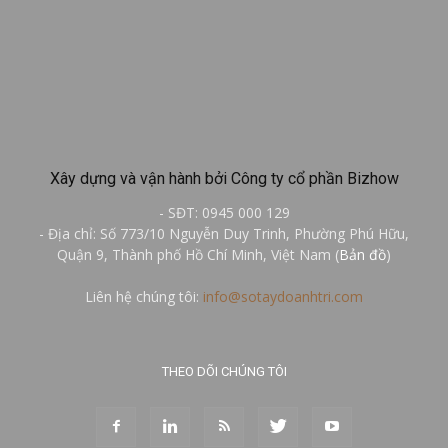
Xây dựng và vận hành bởi Công ty cổ phần Bizhow
- SĐT: 0945 000 129
- Địa chỉ: Số 773/10 Nguyễn Duy Trinh, Phường Phú Hữu,
Quận 9, Thành phố Hồ Chí Minh, Việt Nam (
Bản đồ
)
Liên hệ chúng tôi:
info@sotaydoanhtri.com
THEO DÕI CHÚNG TÔI