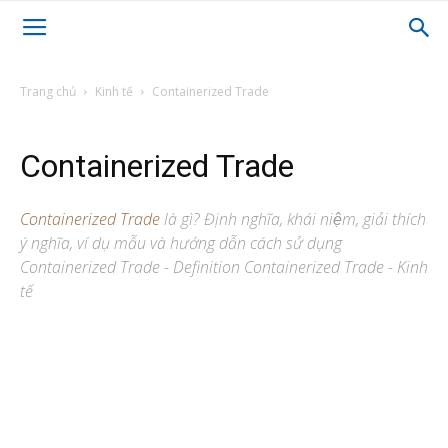
Trang chủ
Kinh tế
Containerized Trade
Containerized Trade
Containerized Trade
là gì? Định nghĩa, khái niệm, giải thích
ý nghĩa, ví dụ mẫu và hướng dẫn cách sử dụng
Containerized Trade - Definition Containerized Trade - Kinh
tế