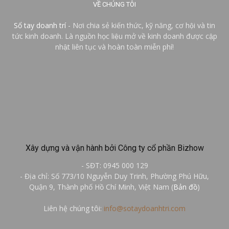
VỀ CHÚNG TÔI
Sổ tay doanh trí
- Nơi chia sẻ kiến thức, kỹ năng, cơ hội và tin
tức kinh doanh. Là nguồn học liệu mở về kinh doanh được cập
nhật liên tục và hoàn toàn miễn phí!
Xây dựng và vận hành bởi Công ty cổ phần Bizhow
- SĐT: 0945 000 129
- Địa chỉ: Số 773/10 Nguyễn Duy Trinh, Phường Phú Hữu,
Quận 9, Thành phố Hồ Chí Minh, Việt Nam (
Bản đồ
)
Liên hệ chúng tôi:
info@sotaydoanhtri.com