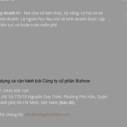
ay doanh trí
- Nơi chia sẻ kiến thức, kỹ năng, cơ hội và tin
kinh doanh. Là nguồn học liệu mở về kinh doanh được cập
 liên tục và hoàn toàn miễn phí!
dựng và vận hành bởi Công ty cổ phần Bizhow
T: 0945 000 129
a chỉ: Số 773/10 Nguyễn Duy Trinh, Phường Phú Hữu, Quận
hành phố Hồ Chí Minh, Việt Nam (
Bản đồ
)
 hệ chúng tôi:
info@sotaydoanhtri.com