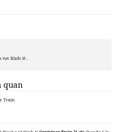
h vực Kinh tế .
ên quan
er Train