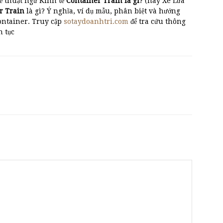
ề thuật ngữ Kinh tế
Container Train là gì
? (hay Xe Lửa
er Train
là gì? Ý nghĩa, ví dụ mẫu, phân biệt và hướng
ontainer. Truy cập
sotaydoanhtri.com
để tra cứu thông
n tục