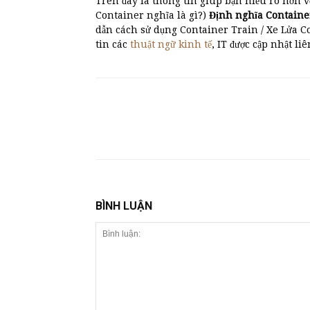
Trên đây là thông tin giúp bạn hiểu rõ hơn v
Container nghĩa là gì?)
Định nghĩa Contain
dẫn cách sử dụng Container Train / Xe Lửa C
tin các
thuật ngữ kinh tế
, IT được cập nhật liê
BÌNH LUẬN