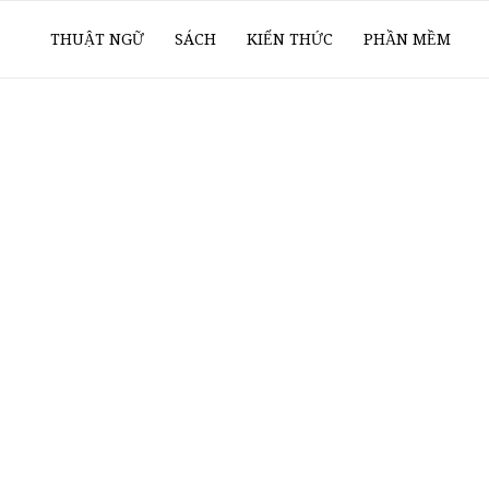
ổ
THUẬT NGỮ
SÁCH
KIẾN THỨC
PHẦN MỀM
ay
oanh
í