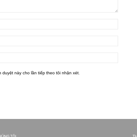
h duyệt này cho lần tiếp theo tôi nhận xét.
HÚNG TÔI
TH