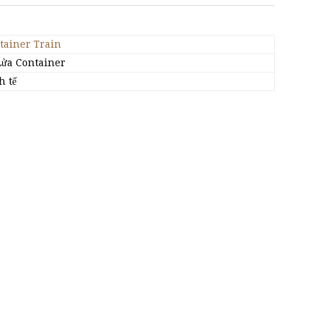
tainer Train
Lửa Container
h tế