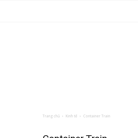
S
t
d
tr
Trang chủ
Kinh tế
Container Train