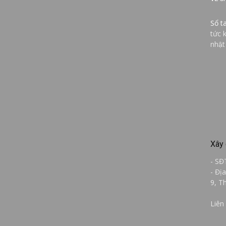
Sổ t
tức 
nhật
Xây 
- SĐ
- Đị
9, T
Liên