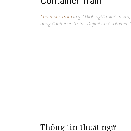
Container Train
Container Train
là gì? Định nghĩa, khái niệm,
dụng Container Train - Definition Container T
Thông tin thuật ngữ