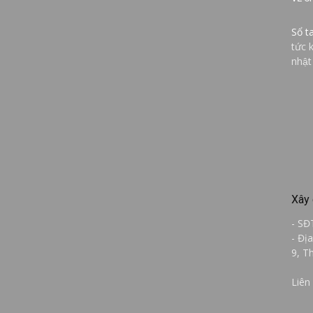
Sổ t
tức 
nhật
Xây 
- SĐ
- Đị
9, T
Liên