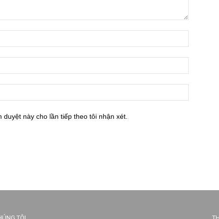
h duyệt này cho lần tiếp theo tôi nhận xét.
HÚNG TÔI
TH