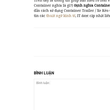
Trên đây là thông tin giúp bạn hiểu rõ hơn v
Container nghĩa là gì?)
Định nghĩa Containe
dẫn cách sử dụng Container Trailer / Xe Kéo
tin các
thuật ngữ kinh tế
, IT được cập nhật liê
BÌNH LUẬN