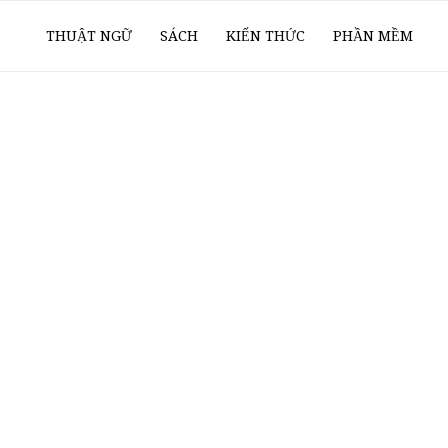
ổ
THUẬT NGỮ
SÁCH
KIẾN THỨC
PHẦN MỀM
ay
oanh
í