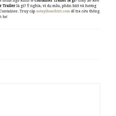
ề thuật ngữ Kinh tế
Container Trailer là gì
? (hay Xe Kéo
r Trailer
là gì? Ý nghĩa, ví dụ mẫu, phân biệt và hướng
 Container. Truy cập
sotaydoanhtri.com
để tra cứu thông
n tục