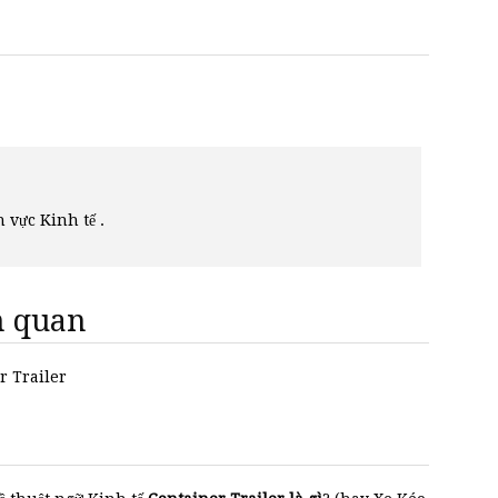
h vực Kinh tế .
ên quan
r Trailer