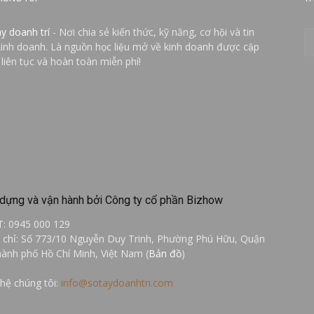
ay doanh trí
- Nơi chia sẻ kiến thức, kỹ năng, cơ hội và tin
kinh doanh. Là nguồn học liệu mở về kinh doanh được cập
 liên tục và hoàn toàn miễn phí!
dựng và vận hành bởi Công ty cổ phần Bizhow
T: 0945 000 129
a chỉ: Số 773/10 Nguyễn Duy Trinh, Phường Phú Hữu, Quận
hành phố Hồ Chí Minh, Việt Nam (
Bản đồ
)
 hệ chúng tôi:
info@sotaydoanhtri.com