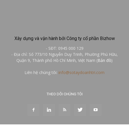
Xây dựng và vận hành bởi Công ty cổ phần Bizhow
- SĐT: 0945 000 129
- Địa chỉ: Số 773/10 Nguyễn Duy Trinh, Phường Phú Hữu,
Quận 9, Thành phố Hồ Chí Minh, Việt Nam (
Bản đồ
)
Liên hệ chúng tôi:
info@sotaydoanhtri.com
THEO DÕI CHÚNG TÔI