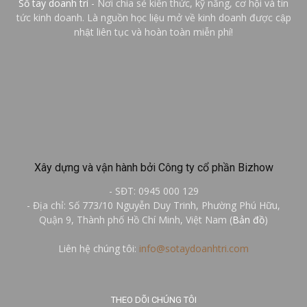
Sổ tay doanh trí
- Nơi chia sẻ kiến thức, kỹ năng, cơ hội và tin
tức kinh doanh. Là nguồn học liệu mở về kinh doanh được cập
nhật liên tục và hoàn toàn miễn phí!
Xây dựng và vận hành bởi Công ty cổ phần Bizhow
- SĐT: 0945 000 129
- Địa chỉ: Số 773/10 Nguyễn Duy Trinh, Phường Phú Hữu,
Quận 9, Thành phố Hồ Chí Minh, Việt Nam (
Bản đồ
)
Liên hệ chúng tôi:
info@sotaydoanhtri.com
THEO DÕI CHÚNG TÔI