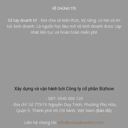
VỀ CHÚNG TÔI
Sổ tay doanh trí
- Nơi chia sẻ kiến thức, kỹ năng, cơ hội và tin
tức kinh doanh. Là nguồn học liệu mở về kinh doanh được cập
nhật liên tục và hoàn toàn miễn phí!
Xây dựng và vận hành bởi Công ty cổ phần Bizhow
- SĐT: 0945 000 129
- Địa chỉ: Số 773/10 Nguyễn Duy Trinh, Phường Phú Hữu,
Quận 9, Thành phố Hồ Chí Minh, Việt Nam (
Bản đồ
)
Liên hệ chúng tôi:
info@sotaydoanhtri.com