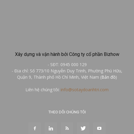
Xây dựng và vận hành bởi Công ty cổ phần Bizhow
- SĐT: 0945 000 129
- Địa chỉ: Số 773/10 Nguyễn Duy Trinh, Phường Phú Hữu,
Quận 9, Thành phố Hồ Chí Minh, Việt Nam (
Bản đồ
)
Liên hệ chúng tôi:
info@sotaydoanhtri.com
THEO DÕI CHÚNG TÔI