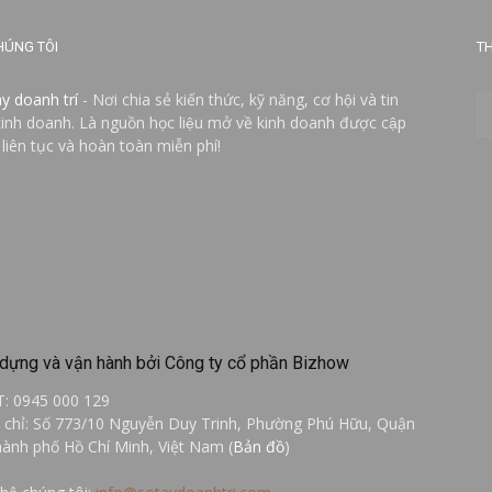
HÚNG TÔI
TH
ay doanh trí
- Nơi chia sẻ kiến thức, kỹ năng, cơ hội và tin
kinh doanh. Là nguồn học liệu mở về kinh doanh được cập
 liên tục và hoàn toàn miễn phí!
dựng và vận hành bởi Công ty cổ phần Bizhow
T: 0945 000 129
a chỉ: Số 773/10 Nguyễn Duy Trinh, Phường Phú Hữu, Quận
hành phố Hồ Chí Minh, Việt Nam (
Bản đồ
)