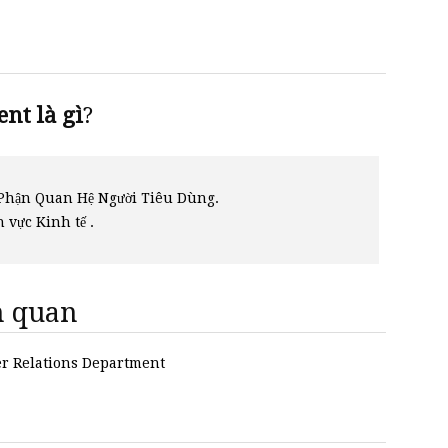
t là gì
?
Phận Quan Hệ Người Tiêu Dùng.
h vực Kinh tế .
ên quan
mer Relations Department