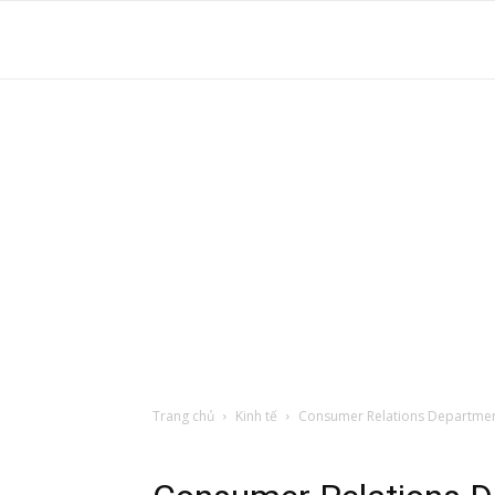
S
t
d
tr
Trang chủ
Kinh tế
Consumer Relations Departme