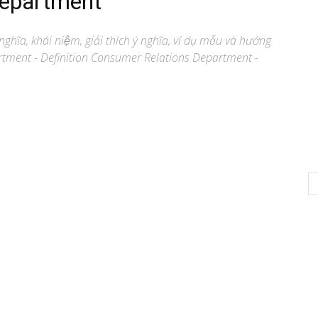
Department
ghĩa, khái niệm, giải thích ý nghĩa, ví dụ mẫu và hướng
tment - Definition Consumer Relations Department -