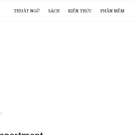
ổ
THUẬT NGỮ
SÁCH
KIẾN THỨC
PHẦN MỀM
ay
oanh
í
nt