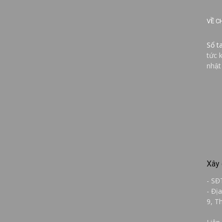
VỀ C
Sổ t
tức 
nhật
Xây 
- SĐ
- Đị
9, T