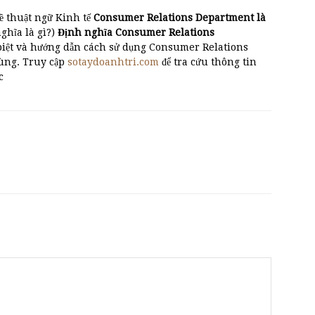
ề thuật ngữ Kinh tế
Consumer Relations Department là
̃a là gì?)
Định nghĩa Consumer Relations
ân biệt và hướng dẫn cách sử dụng Consumer Relations
ùng. Truy cập
sotaydoanhtri.com
để tra cứu thông tin
c