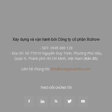
Xây dựng và vận hành bởi Công ty cổ phần Bizhow
- SĐT: 0945 000 129
- Địa chỉ: Số 773/10 Nguyễn Duy Trinh, Phường Phú Hữu,
Quận 9, Thành phố Hồ Chí Minh, Việt Nam (
Bản đồ
)
Liên hệ chúng tôi:
info@sotaydoanhtri.com
THEO DÕI CHÚNG TÔI