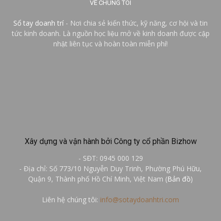
VỀ CHÚNG TÔI
Sổ tay doanh trí
- Nơi chia sẻ kiến thức, kỹ năng, cơ hội và tin
tức kinh doanh. Là nguồn học liệu mở về kinh doanh được cập
nhật liên tục và hoàn toàn miễn phí!
Xây dựng và vận hành bởi Công ty cổ phần Bizhow
- SĐT: 0945 000 129
- Địa chỉ: Số 773/10 Nguyễn Duy Trinh, Phường Phú Hữu,
Quận 9, Thành phố Hồ Chí Minh, Việt Nam (
Bản đồ
)
Liên hệ chúng tôi:
info@sotaydoanhtri.com