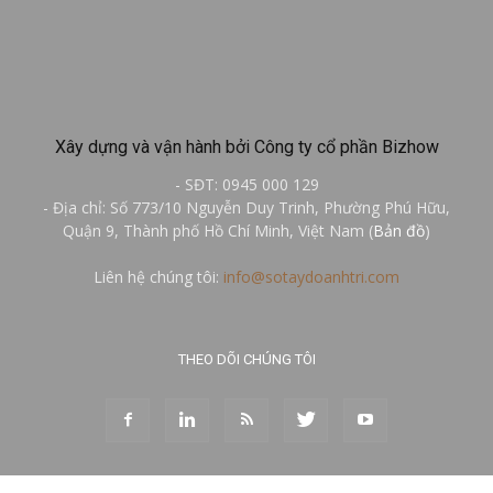
Xây dựng và vận hành bởi Công ty cổ phần Bizhow
- SĐT: 0945 000 129
- Địa chỉ: Số 773/10 Nguyễn Duy Trinh, Phường Phú Hữu,
Quận 9, Thành phố Hồ Chí Minh, Việt Nam (
Bản đồ
)
Liên hệ chúng tôi:
info@sotaydoanhtri.com
THEO DÕI CHÚNG TÔI