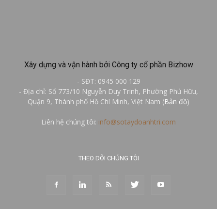
Xây dựng và vận hành bởi Công ty cổ phần Bizhow
- SĐT: 0945 000 129
- Địa chỉ: Số 773/10 Nguyễn Duy Trinh, Phường Phú Hữu,
Quận 9, Thành phố Hồ Chí Minh, Việt Nam (
Bản đồ
)
Liên hệ chúng tôi:
info@sotaydoanhtri.com
THEO DÕI CHÚNG TÔI