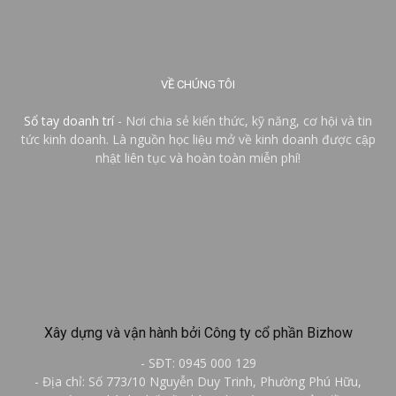
VỀ CHÚNG TÔI
Sổ tay doanh trí
- Nơi chia sẻ kiến thức, kỹ năng, cơ hội và tin
tức kinh doanh. Là nguồn học liệu mở về kinh doanh được cập
nhật liên tục và hoàn toàn miễn phí!
Xây dựng và vận hành bởi Công ty cổ phần Bizhow
- SĐT: 0945 000 129
- Địa chỉ: Số 773/10 Nguyễn Duy Trinh, Phường Phú Hữu,