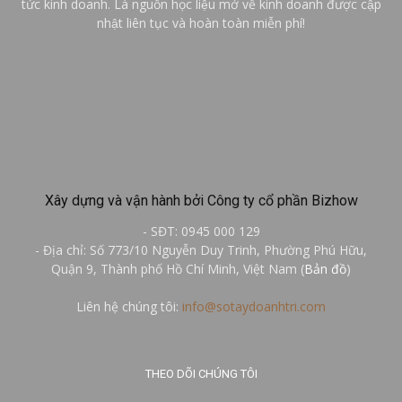
tức kinh doanh. Là nguồn học liệu mở về kinh doanh được cập
nhật liên tục và hoàn toàn miễn phí!
Xây dựng và vận hành bởi Công ty cổ phần Bizhow
- SĐT: 0945 000 129
- Địa chỉ: Số 773/10 Nguyễn Duy Trinh, Phường Phú Hữu,
Quận 9, Thành phố Hồ Chí Minh, Việt Nam (
Bản đồ
)
Liên hệ chúng tôi:
info@sotaydoanhtri.com
THEO DÕI CHÚNG TÔI