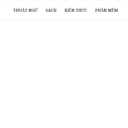
ổ
THUẬT NGỮ
SÁCH
KIẾN THỨC
PHẦN MỀM
ay
oanh
í