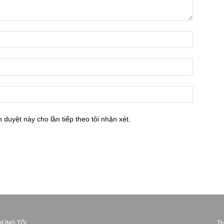
h duyệt này cho lần tiếp theo tôi nhận xét.
HÚNG TÔI
TH