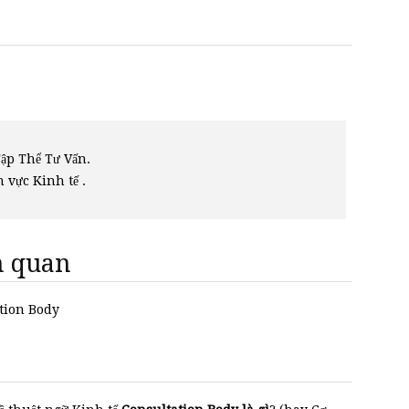
ập Thể Tư Vấn.
h vực Kinh tế .
ên quan
ation Body