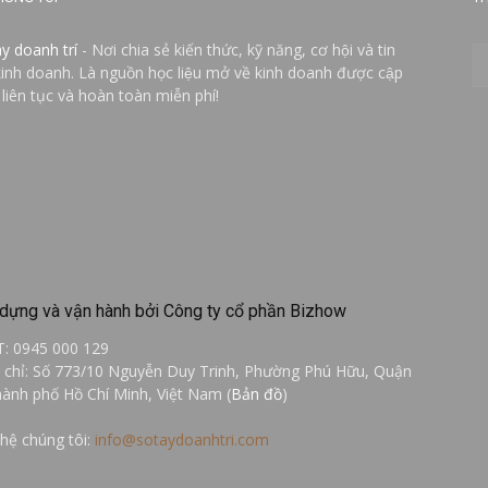
ay doanh trí
- Nơi chia sẻ kiến thức, kỹ năng, cơ hội và tin
kinh doanh. Là nguồn học liệu mở về kinh doanh được cập
 liên tục và hoàn toàn miễn phí!
dựng và vận hành bởi Công ty cổ phần Bizhow
T: 0945 000 129
a chỉ: Số 773/10 Nguyễn Duy Trinh, Phường Phú Hữu, Quận
hành phố Hồ Chí Minh, Việt Nam (
Bản đồ
)
 hệ chúng tôi:
info@sotaydoanhtri.com