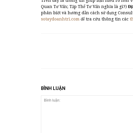
Trên đây là thông tin giúp bạn hiểu rõ hơn v
Quan Tư Vấn; Tập Thể Tư Vấn nghĩa là gì?)
Đi
phân biệt và hướng dẫn cách sử dụng Consul
sotaydoanhtri.com
để tra cứu thông tin các
t
BÌNH LUẬN