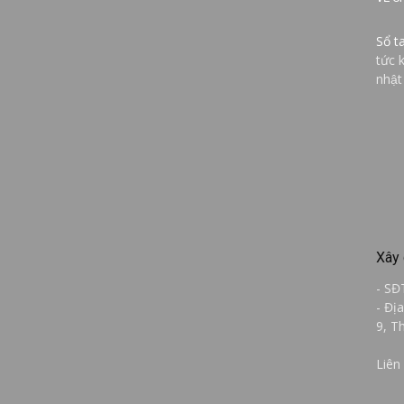
Sổ t
tức 
nhật
Xây 
- SĐ
- Đị
9, T
Liên