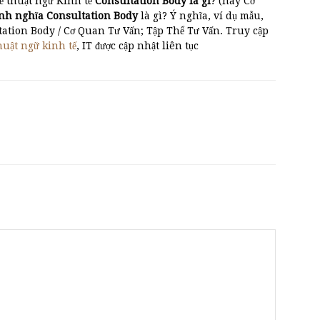
ề thuật ngữ Kinh tế
Consultation Body là gì
? (hay Cơ
̣nh nghĩa Consultation Body
là gì? Ý nghĩa, ví dụ mẫu,
tation Body / Cơ Quan Tư Vấn; Tập Thể Tư Vấn. Truy cập
huật ngữ kinh tế
, IT được cập nhật liên tục