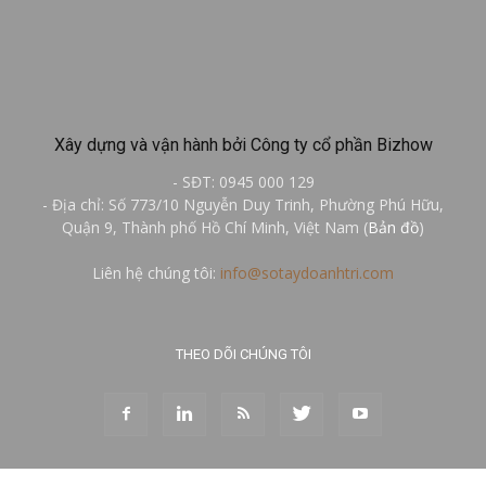
Xây dựng và vận hành bởi Công ty cổ phần Bizhow
- SĐT: 0945 000 129
- Địa chỉ: Số 773/10 Nguyễn Duy Trinh, Phường Phú Hữu,
Quận 9, Thành phố Hồ Chí Minh, Việt Nam (
Bản đồ
)
Liên hệ chúng tôi:
info@sotaydoanhtri.com
THEO DÕI CHÚNG TÔI