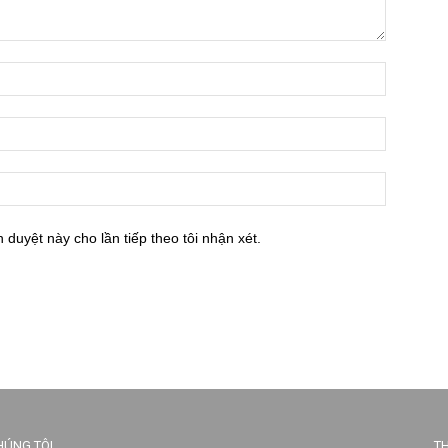
h duyệt này cho lần tiếp theo tôi nhận xét.
HÚNG TÔI
TH