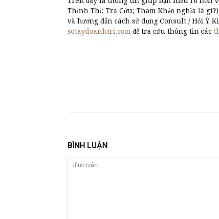
Trên đây là thông tin giúp bạn hiểu rõ hơn v
Thỉnh Thị; Tra Cứu; Tham Khảo nghĩa là gì?
và hướng dẫn cách sử dụng Consult / Hỏi Ý K
sotaydoanhtri.com
để tra cứu thông tin các
t
BÌNH LUẬN