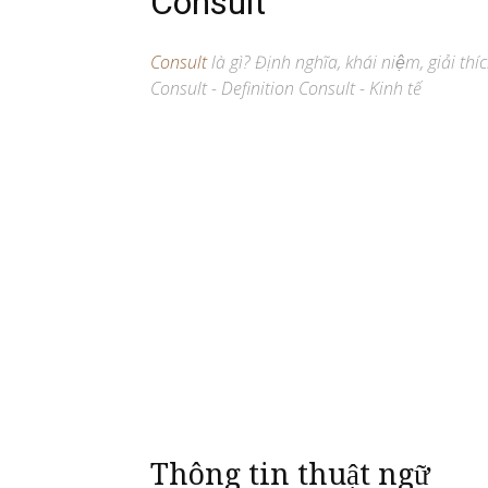
Consult
Consult
là gì? Định nghĩa, khái niệm, giải th
Consult - Definition Consult - Kinh tế
Thông tin thuật ngữ