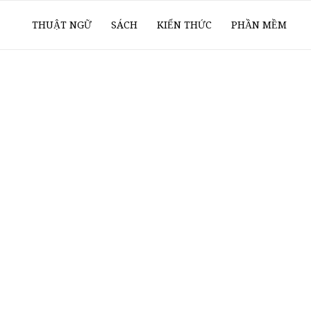
ổ
THUẬT NGỮ
SÁCH
KIẾN THỨC
PHẦN MỀM
ay
oanh
í