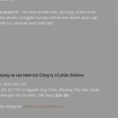
ay doanh trí
- Nơi chia sẻ kiến thức, kỹ năng, cơ hội và tin
kinh doanh. Là nguồn học liệu mở về kinh doanh được cập
 liên tục và hoàn toàn miễn phí!
dựng và vận hành bởi Công ty cổ phần Bizhow
T: 0945 000 129
a chỉ: Số 773/10 Nguyễn Duy Trinh, Phường Phú Hữu, Quận
hành phố Hồ Chí Minh, Việt Nam (
Bản đồ
)
 hệ chúng tôi:
info@sotaydoanhtri.com