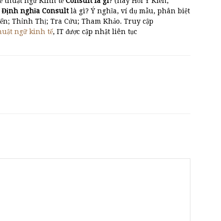
ề thuật ngữ Kinh tế
Consult là gì
? (hay Hỏi Ý Kiến;
)
Định nghĩa Consult
là gì? Ý nghĩa, ví dụ mẫu, phân biệt
iến; Thỉnh Thị; Tra Cứu; Tham Khảo. Truy cập
huật ngữ kinh tế
, IT được cập nhật liên tục