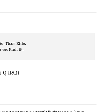
Cứu; Tham Khảo.
h vực Kinh tế .
ên quan