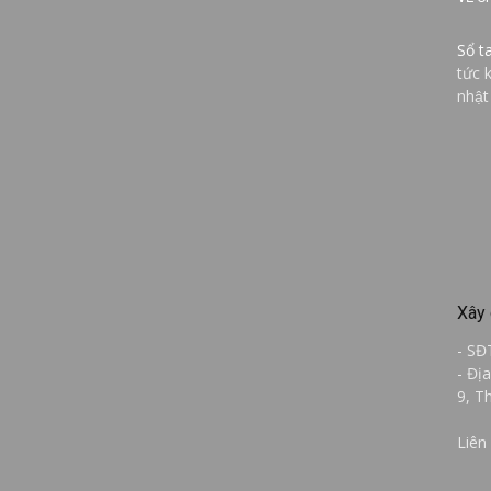
Sổ t
tức 
nhật
Xây 
- SĐ
- Đị
9, T
Liên