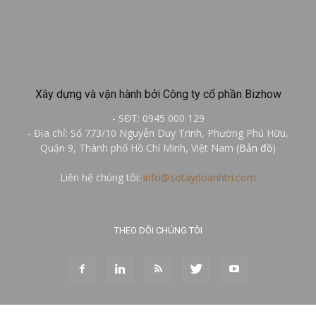
Xây dựng và vận hành bởi Công ty cổ phần Bizhow
- SĐT: 0945 000 129
- Địa chỉ: Số 773/10 Nguyễn Duy Trinh, Phường Phú Hữu,
Quận 9, Thành phố Hồ Chí Minh, Việt Nam (
Bản đồ
)
Liên hệ chúng tôi:
info@sotaydoanhtri.com
THEO DÕI CHÚNG TÔI