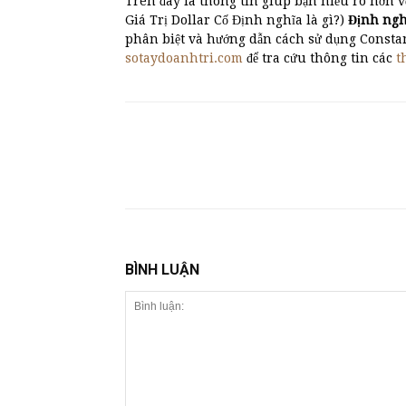
Trên đây là thông tin giúp bạn hiểu rõ hơn v
Giá Trị Dollar Cố Định nghĩa là gì?)
Định ngh
phân biệt và hướng dẫn cách sử dụng Constan
sotaydoanhtri.com
để tra cứu thông tin các
t
BÌNH LUẬN