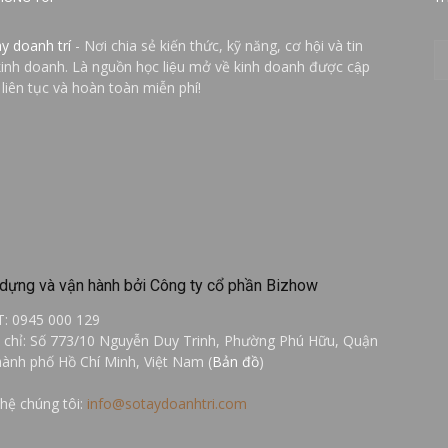
ay doanh trí
- Nơi chia sẻ kiến thức, kỹ năng, cơ hội và tin
kinh doanh. Là nguồn học liệu mở về kinh doanh được cập
 liên tục và hoàn toàn miễn phí!
dựng và vận hành bởi Công ty cổ phần Bizhow
T: 0945 000 129
a chỉ: Số 773/10 Nguyễn Duy Trinh, Phường Phú Hữu, Quận
hành phố Hồ Chí Minh, Việt Nam (
Bản đồ
)
 hệ chúng tôi:
info@sotaydoanhtri.com