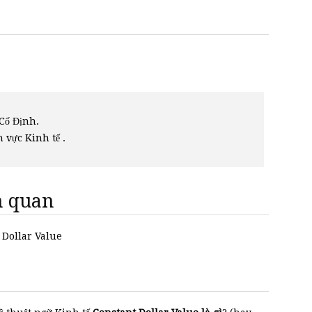
 Cố Định.
h vực Kinh tế .
ên quan
t Dollar Value