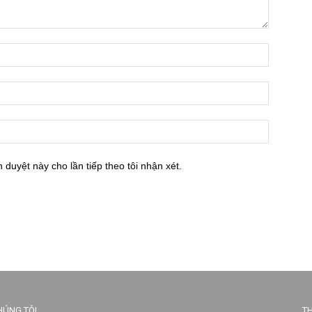
h duyệt này cho lần tiếp theo tôi nhận xét.
HÚNG TÔI
TH