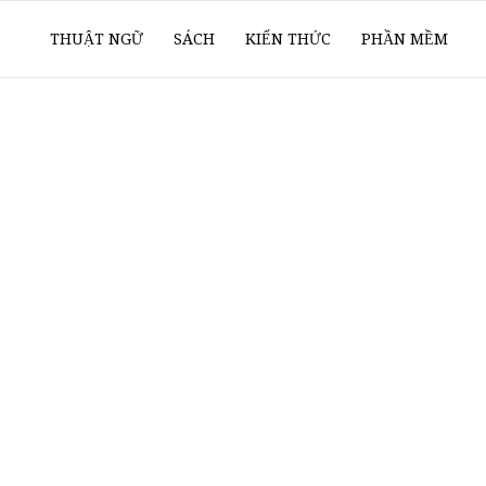
ổ
THUẬT NGỮ
SÁCH
KIẾN THỨC
PHẦN MỀM
ay
oanh
í