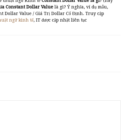
ề thuật ngữ Kinh tế
Constant Dollar Value là gì
? (hay
ĩa Constant Dollar Value
là gì? Ý nghĩa, ví dụ mẫu,
t Dollar Value / Giá Trị Dollar Cố Định. Truy cập
huật ngữ kinh tế
, IT được cập nhật liên tục