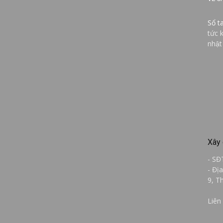
Sổ t
tức 
nhật
Xây 
- SĐ
- Đị
9, T
Liên