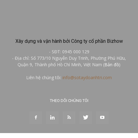
Xây dựng và vận hành bởi Công ty cổ phần Bizhow
- SĐT: 0945 000 129
- Địa chỉ: Số 773/10 Nguyễn Duy Trinh, Phường Phú Hữu,
Quận 9, Thành phố Hồ Chí Minh, Việt Nam (
Bản đồ
)
Liên hệ chúng tôi:
info@sotaydoanhtri.com
THEO DÕI CHÚNG TÔI