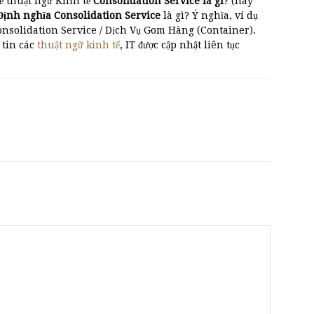
ề thuật ngữ Kinh tế
Consolidation Service là gì
? (hay
Định nghĩa Consolidation Service
là gì? Ý nghĩa, ví dụ
onsolidation Service / Dịch Vụ Gom Hàng (Container).
 tin các
thuật ngữ kinh tế
, IT được cập nhật liên tục