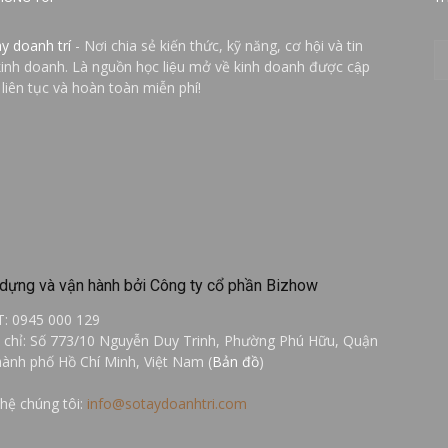
ay doanh trí
- Nơi chia sẻ kiến thức, kỹ năng, cơ hội và tin
kinh doanh. Là nguồn học liệu mở về kinh doanh được cập
 liên tục và hoàn toàn miễn phí!
dựng và vận hành bởi Công ty cổ phần Bizhow
T: 0945 000 129
a chỉ: Số 773/10 Nguyễn Duy Trinh, Phường Phú Hữu, Quận
hành phố Hồ Chí Minh, Việt Nam (
Bản đồ
)
 hệ chúng tôi:
info@sotaydoanhtri.com