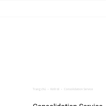
S
t
d
tr
Trang chủ
Kinh tế
Consolidation Service