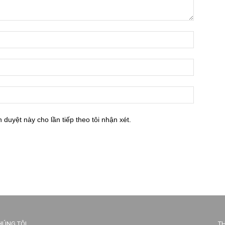
h duyệt này cho lần tiếp theo tôi nhận xét.
HÚNG TÔI
TH