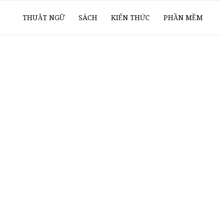
ổ
THUẬT NGỮ
SÁCH
KIẾN THỨC
PHẦN MỀM
ay
oanh
í