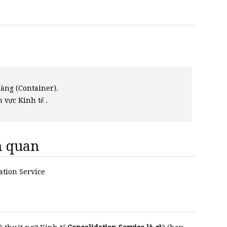
Hàng (Container).
h vực Kinh tế .
ên quan
dation Service