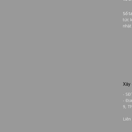
Sổ t
tức 
nhật
Xây 
- SĐ
- Đị
9, T
Liên