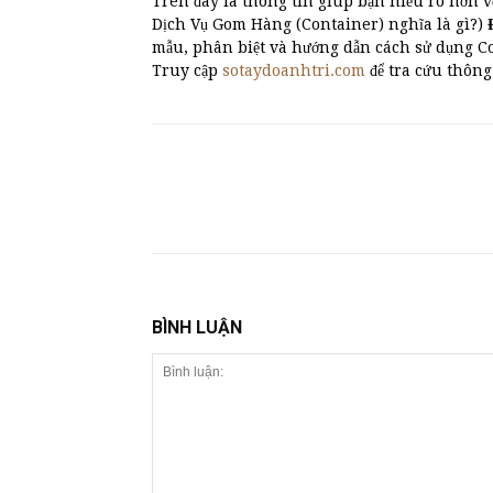
Trên đây là thông tin giúp bạn hiểu rõ hơn v
Dịch Vụ Gom Hàng (Container) nghĩa là gì?)
mẫu, phân biệt và hướng dẫn cách sử dụng C
Truy cập
sotaydoanhtri.com
để tra cứu thông
BÌNH LUẬN