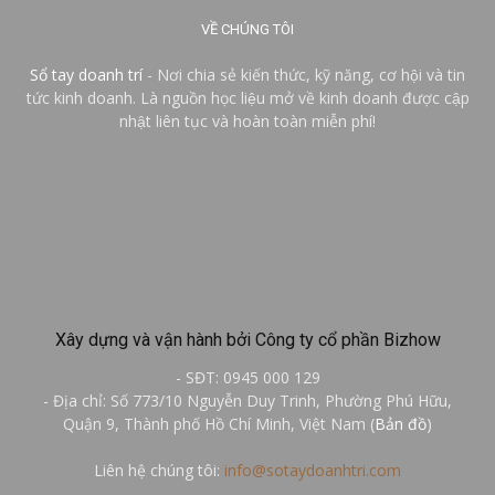
VỀ CHÚNG TÔI
Sổ tay doanh trí
- Nơi chia sẻ kiến thức, kỹ năng, cơ hội và tin
tức kinh doanh. Là nguồn học liệu mở về kinh doanh được cập
nhật liên tục và hoàn toàn miễn phí!
Xây dựng và vận hành bởi Công ty cổ phần Bizhow
- SĐT: 0945 000 129
- Địa chỉ: Số 773/10 Nguyễn Duy Trinh, Phường Phú Hữu,
Quận 9, Thành phố Hồ Chí Minh, Việt Nam (
Bản đồ
)
Liên hệ chúng tôi:
info@sotaydoanhtri.com