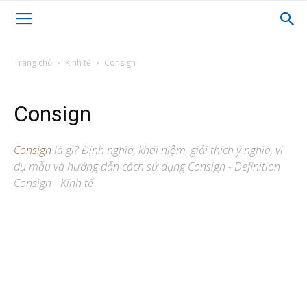
Trang chủ
Kinh tế
Consign
Consign
Consign
là gì? Định nghĩa, khái niệm, giải thích ý nghĩa, ví
dụ mẫu và hướng dẫn cách sử dụng Consign - Definition
Consign - Kinh tế