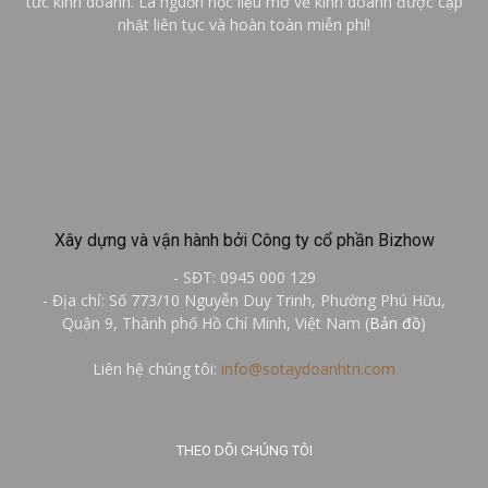
tức kinh doanh. Là nguồn học liệu mở về kinh doanh được cập
nhật liên tục và hoàn toàn miễn phí!
Xây dựng và vận hành bởi Công ty cổ phần Bizhow
- SĐT: 0945 000 129
- Địa chỉ: Số 773/10 Nguyễn Duy Trinh, Phường Phú Hữu,
Quận 9, Thành phố Hồ Chí Minh, Việt Nam (
Bản đồ
)
Liên hệ chúng tôi:
info@sotaydoanhtri.com
THEO DÕI CHÚNG TÔI