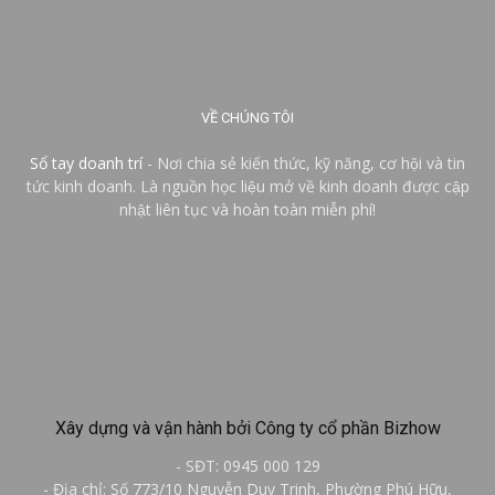
VỀ CHÚNG TÔI
Sổ tay doanh trí
- Nơi chia sẻ kiến thức, kỹ năng, cơ hội và tin
tức kinh doanh. Là nguồn học liệu mở về kinh doanh được cập
nhật liên tục và hoàn toàn miễn phí!
Xây dựng và vận hành bởi Công ty cổ phần Bizhow
- SĐT: 0945 000 129
- Địa chỉ: Số 773/10 Nguyễn Duy Trinh, Phường Phú Hữu,