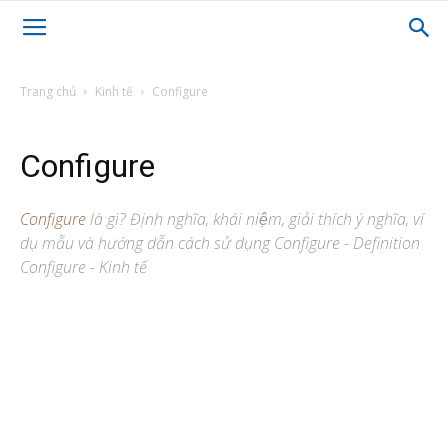
Trang chủ
Kinh tế
Configure
Configure
Configure
là gì? Định nghĩa, khái niệm, giải thích ý nghĩa, ví
dụ mẫu và hướng dẫn cách sử dụng Configure - Definition
Configure - Kinh tế