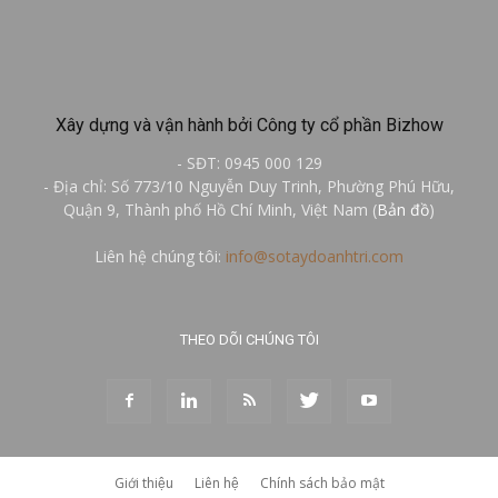
Xây dựng và vận hành bởi Công ty cổ phần Bizhow
- SĐT: 0945 000 129
- Địa chỉ: Số 773/10 Nguyễn Duy Trinh, Phường Phú Hữu,
Quận 9, Thành phố Hồ Chí Minh, Việt Nam (
Bản đồ
)
Liên hệ chúng tôi:
info@sotaydoanhtri.com
THEO DÕI CHÚNG TÔI
Giới thiệu
Liên hệ
Chính sách bảo mật