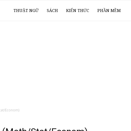
ổ
THUẬT NGỮ
SÁCH
KIẾN THỨC
PHẦN MỀM
ay
oanh
í
Stat/Econom)