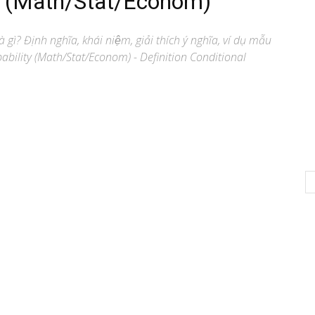
ty (Math/Stat/Econom)
à gì? Định nghĩa, khái niệm, giải thích ý nghĩa, ví dụ mẫu
bility (Math/Stat/Econom) - Definition Conditional