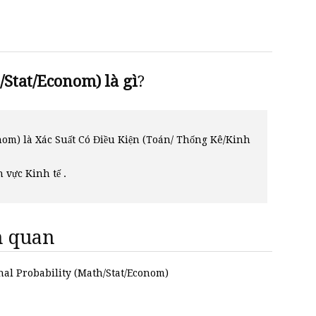
Stat/Econom) là gì
?
nom) là Xác Suất Có Điều Kiện (Toán/ Thống Kê/Kinh
h vực Kinh tế .
ên quan
onal Probability (Math/Stat/Econom)