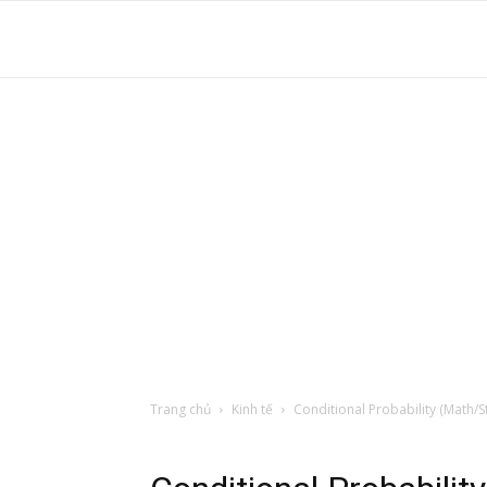
S
t
d
tr
Trang chủ
Kinh tế
Conditional Probability (Math/