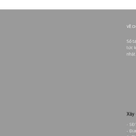
VỀ C
Sổ t
tức 
nhật
Xây 
- SĐ
- Đị