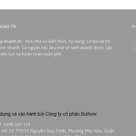
HÚNG TÔI
TH
ay doanh trí
- Nơi chia sẻ kiến thức, kỹ năng, cơ hội và tin
kinh doanh. Là nguồn học liệu mở về kinh doanh được cập
 liên tục và hoàn toàn miễn phí!
dựng và vận hành bởi Công ty cổ phần Bizhow
T: 0945 000 129
a chỉ: Số 773/10 Nguyễn Duy Trinh, Phường Phú Hữu, Quận