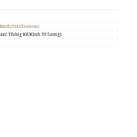
(Math/Stat/Econom)
oán/ Thống Kê/Kinh Tế Lượng)