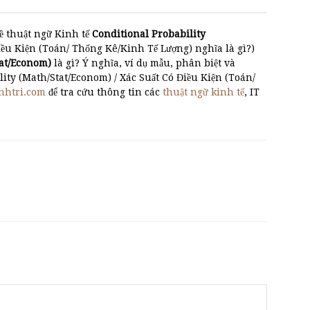
ề thuật ngữ Kinh tế
Conditional Probability
ều Kiện (Toán/ Thống Kê/Kinh Tế Lượng) nghĩa là gì?)
tat/Econom)
là gì? Ý nghĩa, ví dụ mẫu, phân biệt và
ity (Math/Stat/Econom) / Xác Suất Có Điều Kiện (Toán/
nhtri.com
để tra cứu thông tin các
thuật ngữ kinh tế
, IT