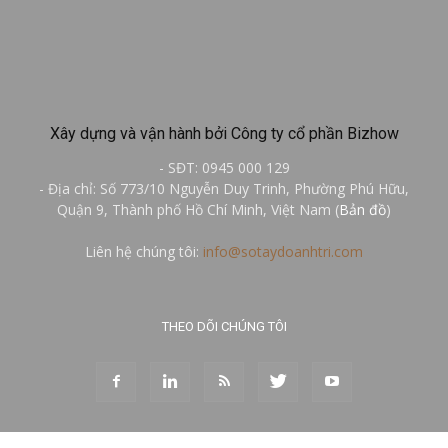
Xây dựng và vận hành bởi Công ty cổ phần Bizhow
- SĐT: 0945 000 129
- Địa chỉ: Số 773/10 Nguyễn Duy Trinh, Phường Phú Hữu,
Quận 9, Thành phố Hồ Chí Minh, Việt Nam (
Bản đồ
)
Liên hệ chúng tôi:
info@sotaydoanhtri.com
THEO DÕI CHÚNG TÔI