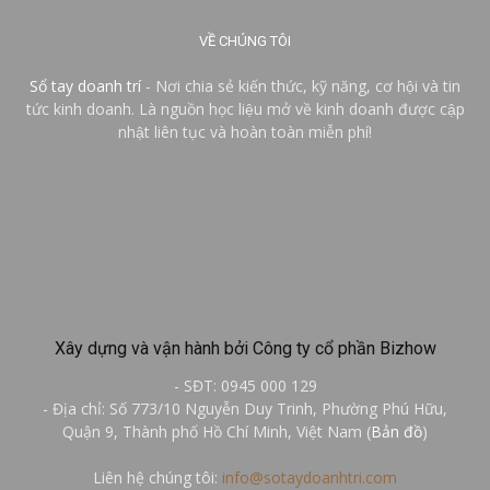
VỀ CHÚNG TÔI
Sổ tay doanh trí
- Nơi chia sẻ kiến thức, kỹ năng, cơ hội và tin
tức kinh doanh. Là nguồn học liệu mở về kinh doanh được cập
nhật liên tục và hoàn toàn miễn phí!
Xây dựng và vận hành bởi Công ty cổ phần Bizhow
- SĐT: 0945 000 129
- Địa chỉ: Số 773/10 Nguyễn Duy Trinh, Phường Phú Hữu,
Quận 9, Thành phố Hồ Chí Minh, Việt Nam (
Bản đồ
)
Liên hệ chúng tôi:
info@sotaydoanhtri.com