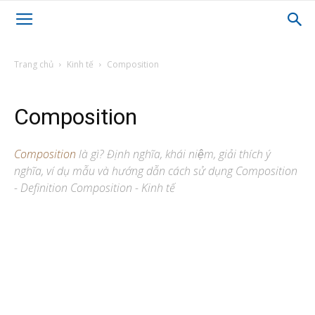
Trang chủ
Kinh tế
Composition
Composition
Composition
là gì? Định nghĩa, khái niệm, giải thích ý
nghĩa, ví dụ mẫu và hướng dẫn cách sử dụng Composition
- Definition Composition - Kinh tế